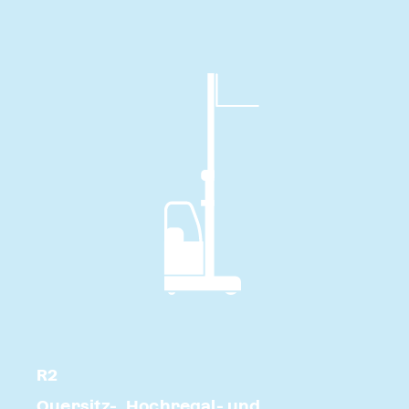
R2
Quersitz-, Hochregal- und