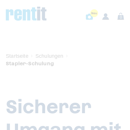
Neu
Neu
Neu
Neu
Neu
0
Startseite
Schulungen
Stapler-Schulung
Sicherer
Umgang mit