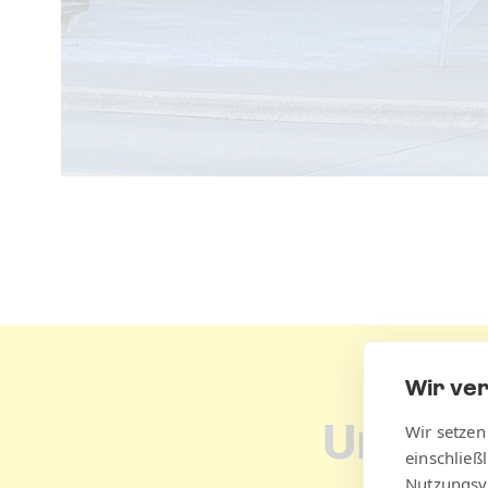
Wir ve
Unser 
Wir setzen
einschließ
Nutzungsv