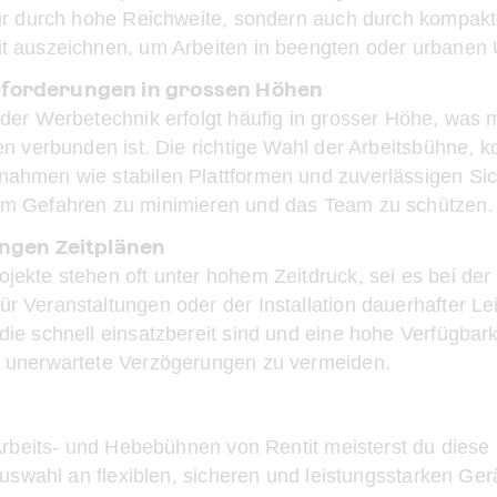
nur durch hohe Reichweite, sondern auch durch kompak
t auszeichnen, um Arbeiten in beengten oder urbanen
nforderungen in grossen Höhen
 der Werbetechnik erfolgt häufig in grosser Höhe, was 
ken verbunden ist. Die richtige Wahl der Arbeitsbühne, 
ahmen wie stabilen Plattformen und zuverlässigen Si
um Gefahren zu minimieren und das Team zu schützen.
 engen Zeitplänen
jekte stehen oft unter hohem Zeitdruck, sei es bei d
r Veranstaltungen oder der Installation dauerhafter Lei
ie schnell einsatzbereit sind und eine hohe Verfügbarke
d unerwartete Verzögerungen zu vermeiden.
rbeits- und Hebebühnen von Rentit meisterst du diese
swahl an flexiblen, sicheren und leistungsstarken Gerät