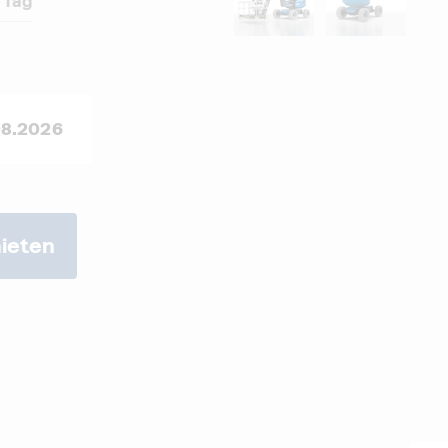
 Tag
ieten