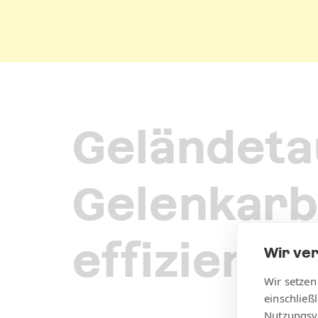
Geländeta
Gelenkarb
effiziente
Wir ve
Wir setzen
einschließ
Nutzungsv