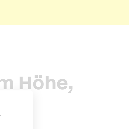
6m Höhe,
eb.
,