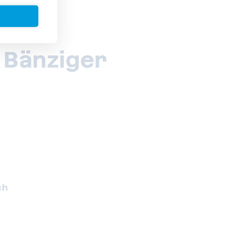
 Bänziger
ch