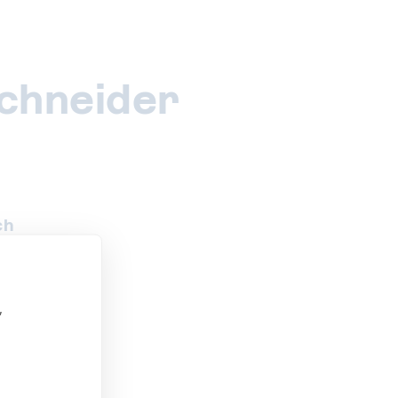
chneider
ch
,