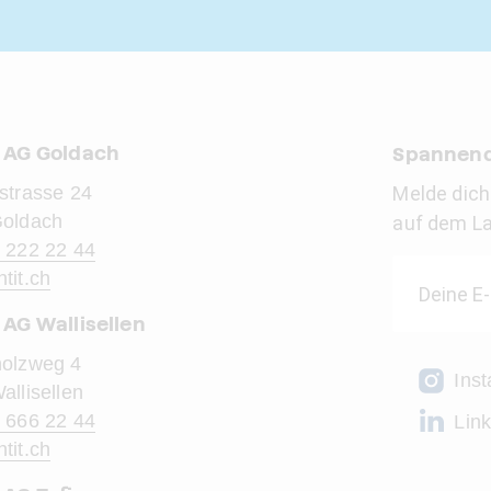
t AG Goldach
Spannend
strasse 24
Melde dich
Goldach
auf dem L
 222 22 44
ntit.ch
 AG Wallisellen
olzweg 4
Ins
allisellen
 666 22 44
Lin
ntit.ch