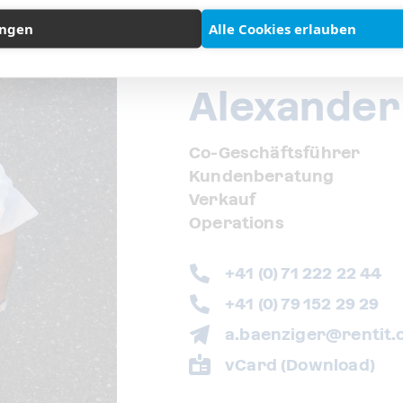
ungen
Alle Cookies erlauben
Alexander
Co-Geschäftsführer
Kundenberatung
Verkauf
Operations
+41 (0) 71 222 22 44
+41 (0) 79 152 29 29
a.baenziger@rentit.
vCard (Download)