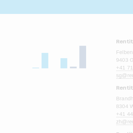
Renti
Felben
9403 
+41 71
sg@
re
Rentit
Brandh
8304 W
+41 44
zh@
re