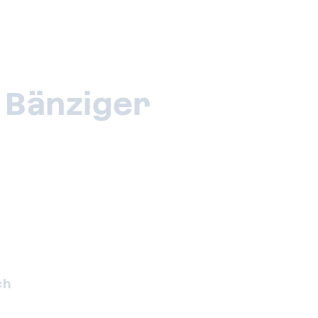
 Bänziger
ch