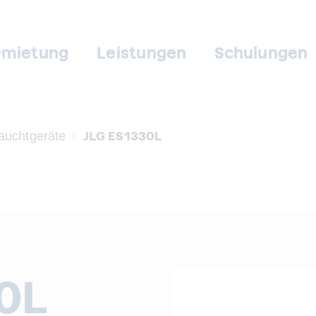
rmietung
Leistungen
Schulungen
JLG ES1330L
auchtgeräte
0L