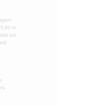
engem
 5,90 m
etet sie
und
e
es