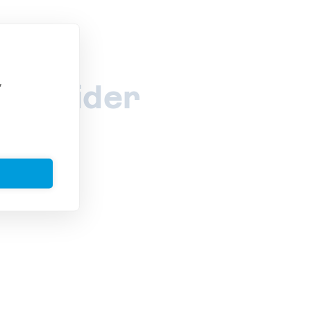
,
chneider
ch