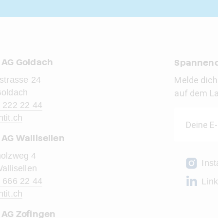
t AG Goldach
Spannend
strasse 24
Melde dich
Goldach
auf dem L
 222 22 44
ntit.ch
 AG Wallisellen
olzweg 4
Ins
allisellen
 666 22 44
Lin
ntit.ch
t AG Zofingen