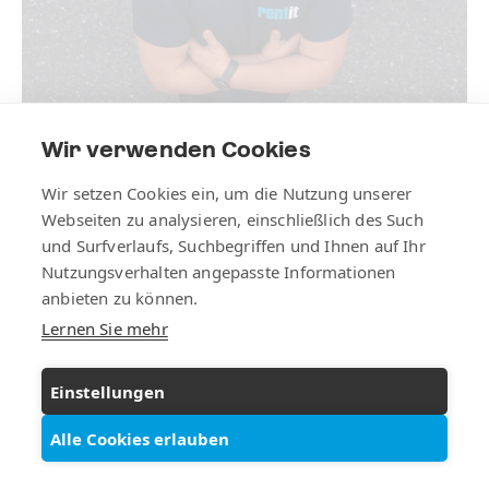
Wir verwenden Cookies
Wir setzen Cookies ein, um die Nutzung unserer
Webseiten zu analysieren, einschließlich des Such
und Surfverlaufs, Suchbegriffen und Ihnen auf Ihr
Henrique Da Cruz
Nutzungsverhalten angepasste Informationen
anbieten zu können.
Lernen Sie mehr
IPAF-Trainer
Einstellungen
+41 (0) 71 222 22 44
schulungen@rentit.ch
Alle Cookies erlauben
Vermietung
Leistungen
Schulungen
Unternehmen
Kontakt
vCard (Download)