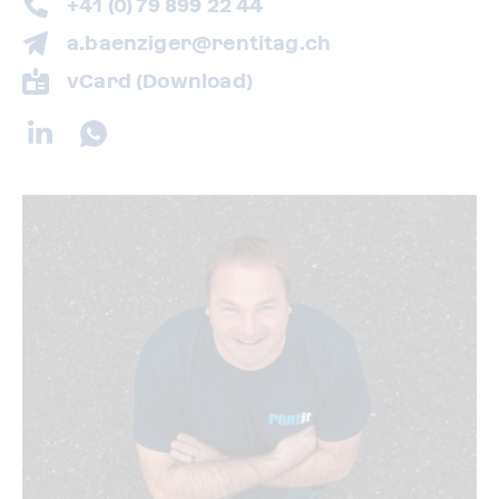
+41 (0) 79 899 22 44
a.baenziger@rentitag.ch
vCard (Download)