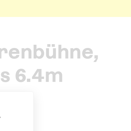
renbühne,
is 6.4m
,