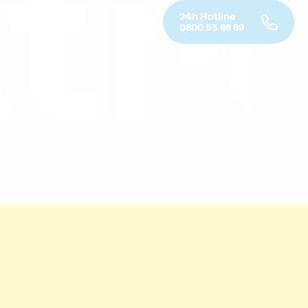
o b
24h Hotline
0800 55 88 89