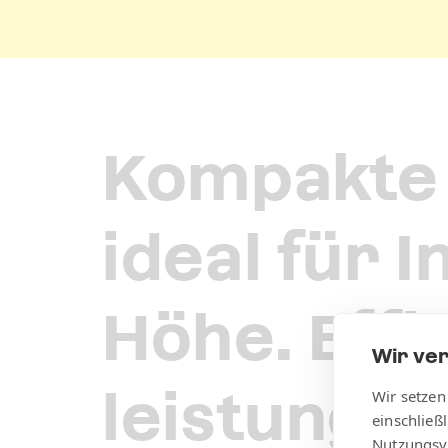
Kompakte 
ideal für 
Höhe. Effi
Wir ve
leistungss
Wir setzen
einschließ
Nutzungsv