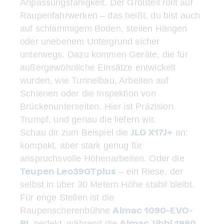
Anpassungsfähigkeit. Der Großteil rollt auf
Raupenfahrwerken – das heißt, du bist auch
auf schlammigem Boden, steilen Hängen
oder unebenem Untergrund sicher
unterwegs. Dazu kommen Geräte, die für
außergewöhnliche Einsätze entwickelt
wurden, wie Tunnelbau, Arbeiten auf
Schienen oder die Inspektion von
Brückenunterseiten. Hier ist Präzision
Trumpf, und genau die liefern wir.
JLG X17J+
Schau dir zum Beispiel die
an:
kompakt, aber stark genug für
anspruchsvolle Höhenarbeiten. Oder die
Teupen Leo39GTplus
– ein Riese, der
selbst in über 30 Metern Höhe stabil bleibt.
Für enge Stellen ist die
Almac 1090-EVO-
Raupenscherenbühne
BL
Almac Jibbi 1980
perfekt, während die