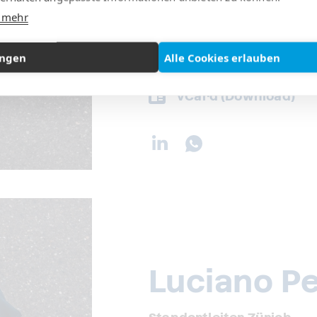
e mehr
+41 (0) 71 222 22 44
+41 (0) 79 152 29 29
ungen
Alle Cookies erlauben
a.baenziger@rentit.
vCard (Download)
Luciano P