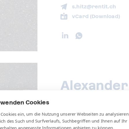
s.hitz@rentit.ch
vCard (Download)
Alexander
Co-Geschäftsführer
rwenden Cookies
Kundenberatung
 Cookies ein, um die Nutzung unserer Webseiten zu analysieren
Verkauf
lich des Such und Surfverlaufs, Suchbegriffen und Ihnen auf Ihr
Operations
erhalten angepasste Informationen anbieten zu können.