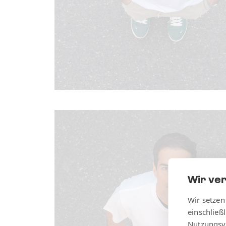
Wir ve
Wir setzen
einschließ
Nutzungsv