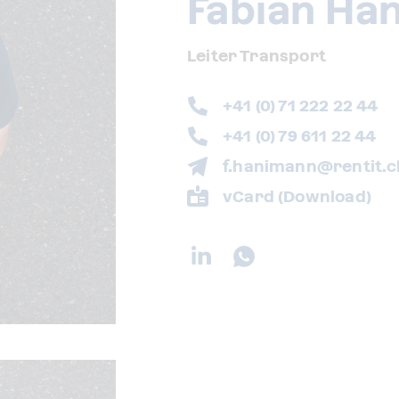
Fabian Ha
Leiter Transport
+41 (0) 71 222 22 44
+41 (0) 79 611 22 44
f.hanimann@rentit.c
vCard (Download)