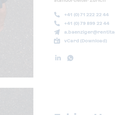
Standortleiter Zürich
+41 (0) 71 222 22 44
+41 (0) 79 899 22 44
a.baenziger@rentita
vCard (Download)