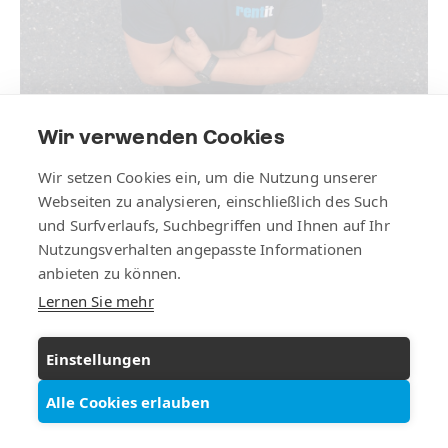
Wir verwenden Cookies
Wir setzen Cookies ein, um die Nutzung unserer
Webseiten zu analysieren, einschließlich des Such
und Surfverlaufs, Suchbegriffen und Ihnen auf Ihr
Henrique Da Cruz
Nutzungsverhalten angepasste Informationen
anbieten zu können.
Lernen Sie mehr
IPAF-Trainer
Einstellungen
+41 (0) 71 222 22 44
schulungen@rentit.ch
Alle Cookies erlauben
Vermietung
Leistungen
Schulungen
Unternehmen
Kontakt
vCard (Download)