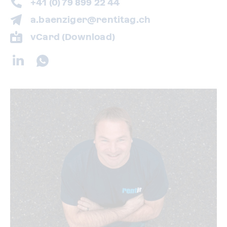
+41 (0) 79 899 22 44
a.baenziger@rentitag.ch
vCard (Download)